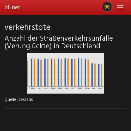
Skip
oli.net
Toggl
to
navig
main
content
verkehrstote
Anzahl der Straßenverkehrsunfälle
(Verunglückte) in Deutschland
Quelle:Destatis