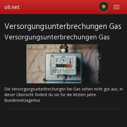
Skip
oli.net
Toggl
to
navig
main
content
Ver­sor­gungs­un­ter­bre­chun­gen Gas
Ver­sor­gungs­un­ter­bre­chun­gen Gas
Die Versorgungsunterbrechungen bei Gas sehen nicht gut aus, in
dieser Übersicht findest du sie für die letzten Jahre.
Bundesnetzagentur