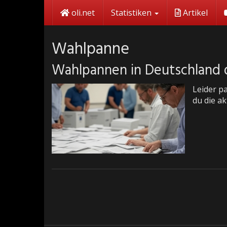
Skip
oli.net
Statistiken
Artikel
to
main
content
Wahlpanne
Wahlpannen in Deutschland 
Leider p
du die ak