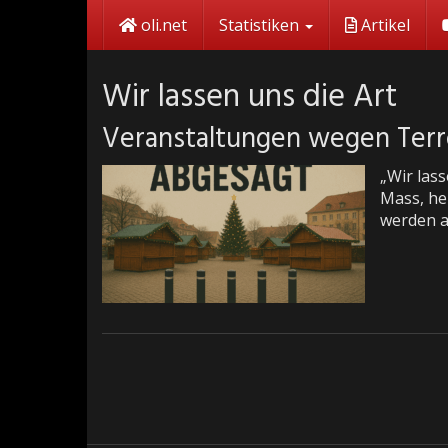
Skip
oli.net
Statistiken
Artikel
to
main
content
Wir lassen uns die Art
Veranstaltungen wegen Terr
„Wir lass
Mass, he
werden a