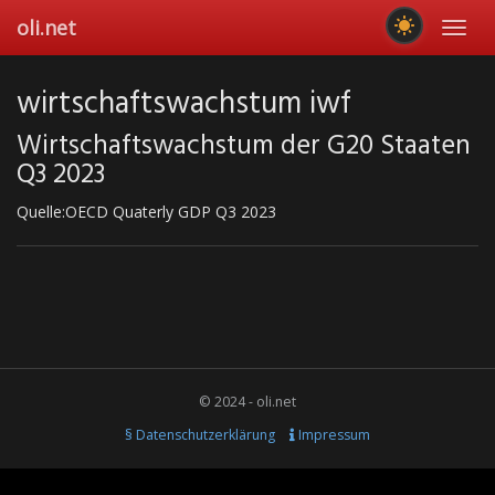
Skip
oli.net
Toggl
to
navig
main
content
wirtschaftswachstum iwf
Wirtschaftswachstum der G20 Staaten
Q3 2023
Quelle:OECD Quaterly GDP Q3 2023
© 2024 - oli.net
§ Datenschutzerklärung
Impressum