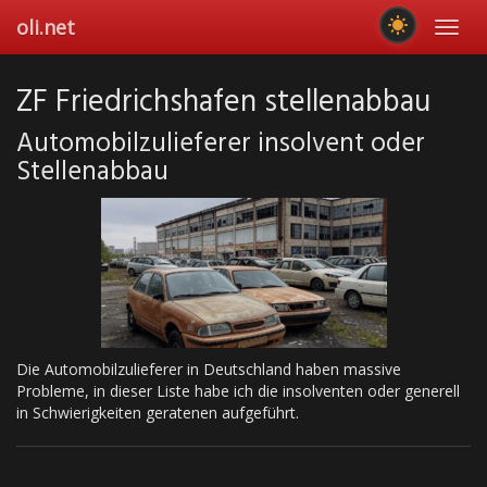
Skip
oli.net
Toggl
to
navig
main
content
ZF Friedrichshafen stellenabbau
Automobilzulieferer insolvent oder
Stellenabbau
Die Automobilzulieferer in Deutschland haben massive
Probleme, in dieser Liste habe ich die insolventen oder generell
in Schwierigkeiten geratenen aufgeführt.