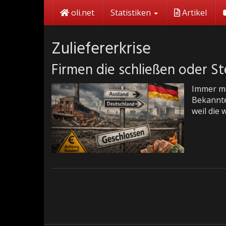
Skip
oli.net
Statistiken
Artikel
to
main
content
Zuliefererkrise
Firmen die schließen oder St
Immer me
Bekannte
weil die 