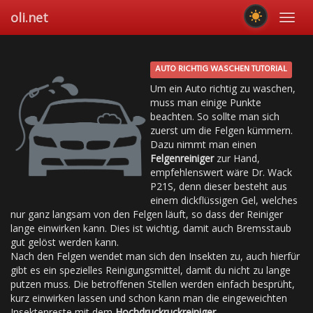
Skip
oli.net
Toggl
to
navig
main
content
AUTO RICHTIG WASCHEN TUTORIAL
Um ein Auto richtig zu waschen,
muss man einige Punkte
beachten. So sollte man sich
zuerst um die Felgen kümmern.
Dazu nimmt man einen
Felgenreiniger
zur Hand,
empfehlenswert wäre Dr. Wack
P21S, denn dieser besteht aus
einem dickflüssigen Gel, welches
nur ganz langsam von den Felgen läuft, so dass der Reiniger
lange einwirken kann. Dies ist wichtig, damit auch Bremsstaub
gut gelöst werden kann.
Nach den Felgen wendet man sich den Insekten zu, auch hierfür
gibt es ein spezielles Reinigungsmittel, damit du nicht zu lange
putzen muss. Die betroffenen Stellen werden einfach besprüht,
kurz einwirken lassen und schon kann man die eingeweichten
Insektenreste mit dem
Hochdruckruckreiniger
.