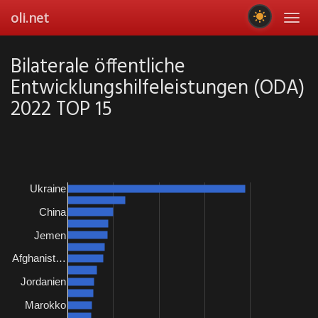
Skip
oli.net
Toggl
to
navig
main
content
Bilaterale öffentliche
Entwicklungshilfeleistungen (ODA)
2022 TOP 15
Ukraine
China
Jemen
Afghanist…
Jordanien
Marokko