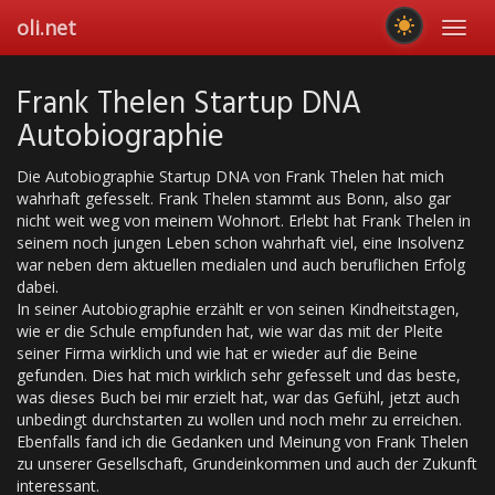
Skip
oli.net
Toggl
to
navig
main
content
Frank Thelen Startup DNA
Autobiographie
Die Autobiographie Startup DNA von Frank Thelen hat mich
wahrhaft gefesselt. Frank Thelen stammt aus Bonn, also gar
nicht weit weg von meinem Wohnort. Erlebt hat Frank Thelen in
seinem noch jungen Leben schon wahrhaft viel, eine Insolvenz
war neben dem aktuellen medialen und auch beruflichen Erfolg
dabei.
In seiner Autobiographie erzählt er von seinen Kindheitstagen,
wie er die Schule empfunden hat, wie war das mit der Pleite
seiner Firma wirklich und wie hat er wieder auf die Beine
gefunden. Dies hat mich wirklich sehr gefesselt und das beste,
was dieses Buch bei mir erzielt hat, war das Gefühl, jetzt auch
unbedingt durchstarten zu wollen und noch mehr zu erreichen.
Ebenfalls fand ich die Gedanken und Meinung von Frank Thelen
zu unserer Gesellschaft, Grundeinkommen und auch der Zukunft
interessant.