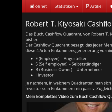
Skip
oli.net
Statistiken
Artikel
to
main
content
Robert T. Kiyosaki Cashf
Das Buch, Cashflow Quadrant, von Robert T. Ki
bisher.
Der Cashflow Quadrant besagt, das jeder Mens
diese 4 Arten Einkommensgenerierung vorni
E (Employee) – Angestellter
S (Self employed) – Selbstständiger
B (Business Owner) – Unternehmer
I Investor
Je nachdem, in welchem Quadranten man sich b
Investor sein Einkommen rein passiv. Zugleich
Mein komplettes Video zum Buch Cashflow Qu