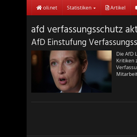
Skip
oli.net
Statistiken
Artikel
to
main
content
afd verfassungsschutz akt
AfD Einstufung Verfassungs
Die AfD 
Kritiken
Verfassu
Mitarbei