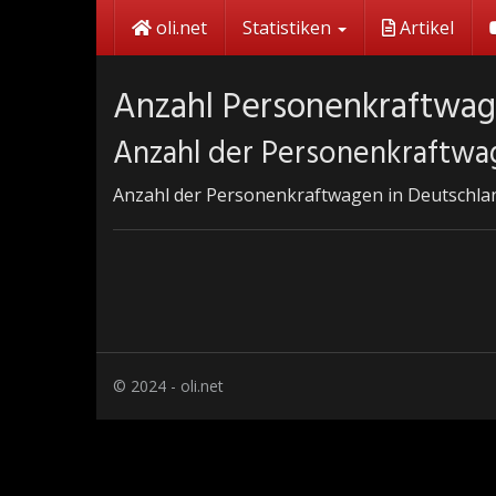
Skip
oli.net
Statistiken
Artikel
to
main
content
Anzahl Personenkraftwag
Anzahl der Personenkraftwag
Anzahl der Personenkraftwagen in Deutschland
© 2024 - oli.net