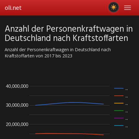
Skip
oli.net
Toggl
to
navig
main
content
Anzahl der Personenkraftwagen in
Deutschland nach Kraftstoffarten
Anzahl der Personenkraftwagen in Deutschland nach
Kraftstoffarten von 2017 bis 2023
40,000,000
..
..
..
30,000,000
..
..
20,000,000
..