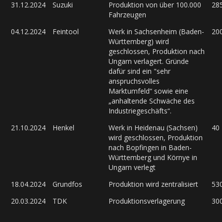
31.12.2024
Suzuki
Produktion von über 100.000
28
Fahrzeugen
04.12.2024
Feintool
Werk in Sachsenheim (Baden-
20
Württemberg) wird
geschlossen, Produktion nach
Ungarn verlagert. Gründe
dafür sind ein "sehr
anspruchsvolles
Marktumfeld“ sowie eine
„anhaltende Schwäche des
Industriegeschäfts“.
21.10.2024
Henkel
Werk in Heidenau (Sachsen)
40
wird geschlossen, Produktion
nach Bopfingen in Baden-
Württemberg und Környe in
Ungarn verlegt
18.04.2024
Grundfos
Produktion wird zentralisiert
53
20.03.2024
TDK
Produktionsverlagerung
30