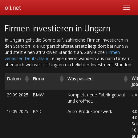
Skip
oli.net
Toggl
to
navig
main
content
Firmen investieren in Ungarn
In Ungarn geht die Sonne auf, zahlreiche Firmen investieren in
den Standort, die Körperschaftsteuersatz liegt dort bei nur 9%
und stellt einen attraktiven Standort an. Zahlreiche
Firmen
verlassen Deutschland
, einige davon wandern aus nach Ungarn,
aber auch weltweit ist Ungarn ein beliebter Investment-Standort.
Wie
Datum
Firma
Was passiert
Job
29.09.2025
BMW
Komplett neue Fabrik gebaut
k.A
und eröffnet.
10.09.2025
BYD
Auto-Produktionswerk
3.0
4.0
Sol
10
au