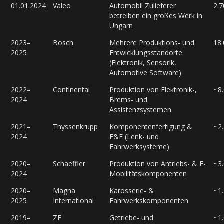
01.01.2024
Valeo
Automobil Zulieferer
2.7
betreiben ein großes Werk in
Ungarn
2023–
Bosch
Mehrere Produktions- und
18
2025
Entwicklungsstandorte
(Elektronik, Sensorik,
Automotive Software)
2022–
Continental
Produktion von Elektronik-,
~8
2024
Brems- und
Assistenzsystemen
2021–
Thyssenkrupp
Komponentenfertigung &
~2
2024
F&E (Lenk- und
Fahrwerksysteme)
2020–
Schaeffler
Produktion von Antriebs- & E-
~3
2024
Mobilitätskomponenten
2020–
Magna
Karosserie- &
~1
2025
International
Fahrwerkskomponenten
2019–
ZF
Getriebe- und
~1