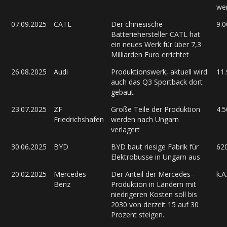
we
07.09.2025
CATL
Der chinesische
9.0
Batteriehersteller CATL hat
ein neues Werk für über 7,3
Milliarden Euro errichtet
26.08.2025
Audi
Produktionswerk, aktuell wird
11
auch das Q3 Sportback dort
gebaut
23.07.2025
ZF
Große Teile der Produktion
4.5
Friedrichshafen
werden nach Ungarn
verlagert
30.06.2025
BYD
BYD baut riesige Fabrik für
62
Elektrobusse in Ungarn aus
20.02.2025
Mercedes
Der Anteil der Mercedes-
k.A
Benz
Produktion in Ländern mit
niedrigeren Kosten soll bis
2030 von derzeit 15 auf 30
Prozent steigen.