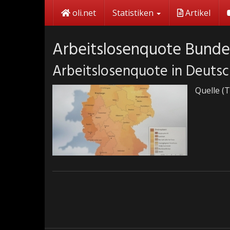
Skip
oli.net
Statistiken
Artikel
to
main
content
Arbeitslosenquote Bunde
Arbeitslosenquote in Deuts
Quelle (