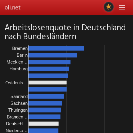
Skip
oli.net
Toggl
to
navig
main
content
Arbeitslosenquote in Deutschland
nach Bundesländern
Bremen
Berlin
Mecklen…
Hamburg
Ostdeuts…
Saarland
Sachsen
Thüringen
Branden…
Deutschl…
Niedersa…