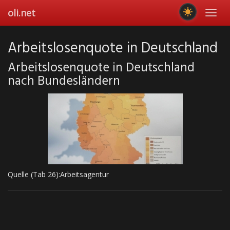
Skip
oli.net
Toggl
to
navig
main
content
Arbeitslosenquote in Deutschland
Arbeitslosenquote in Deutschland
nach Bundesländern
Quelle (Tab 26):Arbeitsagentur