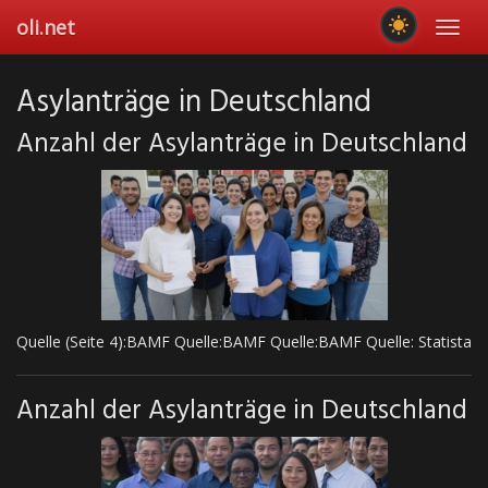
Skip
oli.net
Toggl
to
navig
main
content
Asylanträge in Deutschland
Anzahl der Asylanträge in Deutschland
Quelle (Seite 4):BAMF Quelle:BAMF Quelle:BAMF Quelle: Statista
Anzahl der Asylanträge in Deutschland