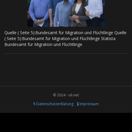
Quelle ( Seite 5):Bundesamt für Migration und Flüchtlinge Quelle
( Seite 5):Bundesamt für Migration und Flüchtlinge Statista
Bundesamt für Migration und Flüchtlinge
© 2024 - oli.net
§ Datenschutzerklärung
Impressum