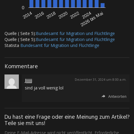
0
2016
2026 bis Mai
2022
2018
2014
2024
2020
Quelle ( Seite 5):
Bundesamt für Migration und Flüchtlinge
Quelle ( Seite 5):
Bundesamt für Migration und Flüchtlinge
Statista
Bundesamt für Migration und Flüchtlinge
Kommentare
Jjjjjj
Dezember 31, 2024 um 8:00 a.m.
sind ja voll wenig lol
Antworten
Du hast eine Frage oder eine Meinung zum Artikel?
Teile sie mit uns!
Deine E-Mail-Adresse wird nicht veröffentlicht. Erforderliche