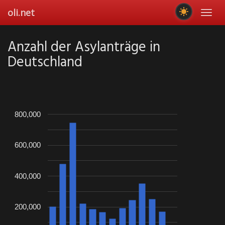
Skip
oli.net
Toggl
to
navig
main
content
Anzahl der Asylanträge in
Deutschland
800,000
600,000
400,000
200,000