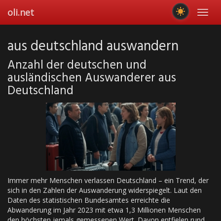
Skip
oli.net
Toggl
to
navig
main
content
aus deutschland auswandern
Anzahl der deutschen und
ausländischen Auswanderer aus
Deutschland
Immer mehr Menschen verlassen Deutschland – ein Trend, der
sich in den Zahlen der Auswanderung widerspiegelt. Laut den
Daten des statistischen Bundesamtes erreichte die
Abwanderung im Jahr 2023 mit etwa 1,3 Millionen Menschen
den höchsten jemals gemessenen Wert. Davon entfielen rund