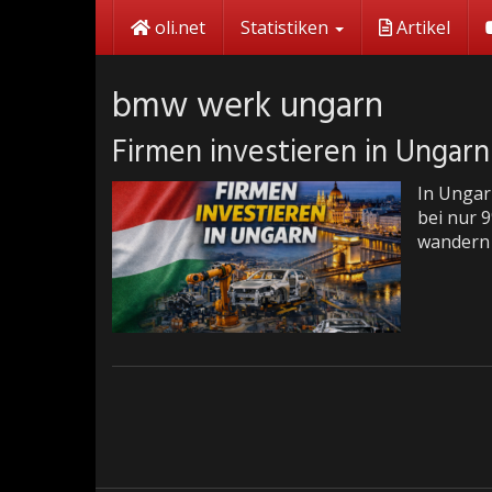
Skip
oli.net
Statistiken
Artikel
to
main
content
bmw werk ungarn
Firmen investieren in Ungarn
In Ungarn
bei nur 9
wandern 