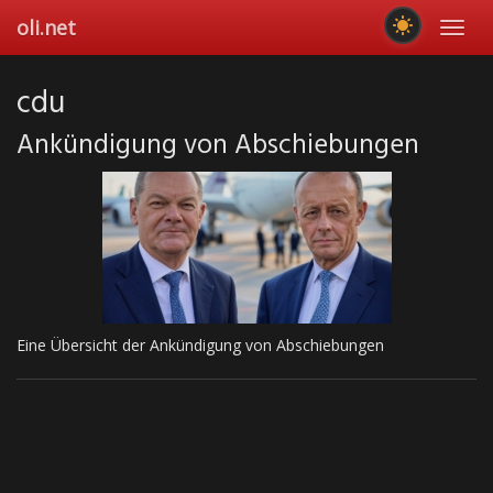
Skip
oli.net
Toggl
to
navig
main
content
cdu
Ankündigung von Abschiebungen
Eine Übersicht der Ankündigung von Abschiebungen