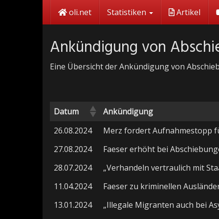
Skip
oli.net
Statistiken
Artikel
to
main
content
Ankündigung von Absch
Eine Übersicht der Ankündigung von Abschi
Datum
Ankündigung
26.08.2024
Merz fordert Aufnahmestopp f
27.08.2024
Faeser erhöht bei Abschiebung
28.07.2024
„Verhandeln vertraulich mit St
11.04.2024
Faeser zu kriminellen Ausländer
13.01.2024
„Illegale Migranten auch bei A