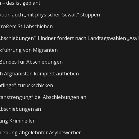
 – das ist geplant
ration auch „mit physischer Gewalt“ stoppen
 großem Stil abschieben"
 Abschiebungen“: Lindner fordert nach Landtagswahlen „Asy
ckführung von Migranten
Bundes für Abschiebungen
ch Afghanistan komplett aufheben
chtlinge" zurückschicken
ftanstrengung“ bei Abschiebungen an
Abschiebungen an
ung Krimineller
chiebung abgelehnter Asylbewerber