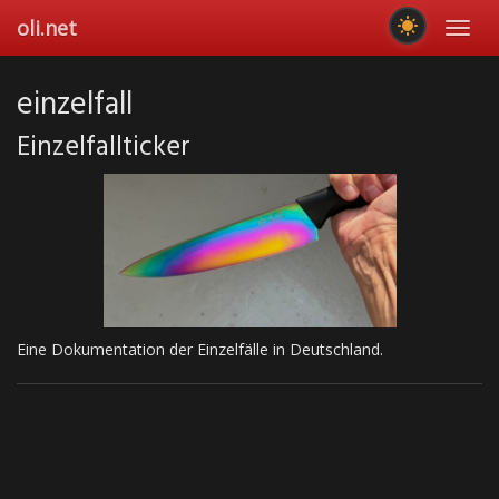
Skip
oli.net
Toggl
to
navig
main
content
einzelfall
Einzelfallticker
Eine Dokumentation der Einzelfälle in Deutschland.