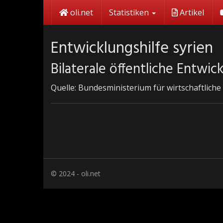
Skip
oli.net
Statistiken
Artikel
to
main
content
Entwicklungshilfe syrien
Bilaterale öffentliche Entwi
Quelle: Bundesministerium für wirtschaftlic
© 2024 - oli.net