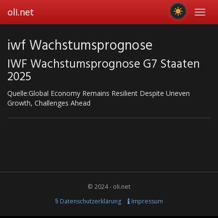
Skip
oli.net
Toggl
to
navig
main
content
iwf Wachstumsprognose
IWF Wachstumsprognose G7 Staaten
2025
Quelle:Global Economy Remains Resilient Despite Uneven
Growth, Challenges Ahead
© 2024 - oli.net
§ Datenschutzerklärung
Impressum