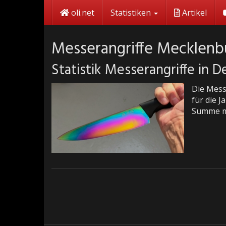
Skip
oli.net
Statistiken
Artikel
to
main
content
Messerangriffe Mecklen
Statistik Messerangriffe in 
Die Mess
für die J
Summe mi