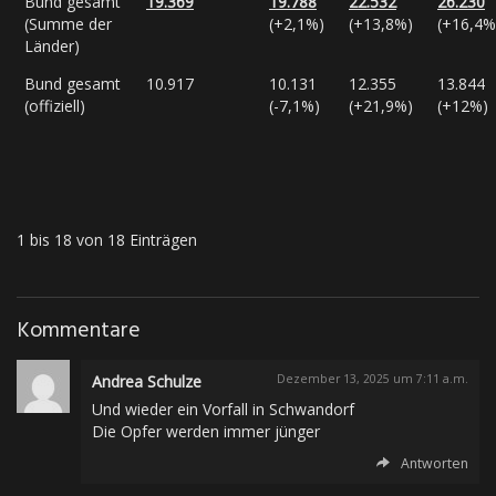
Bund gesamt
19.369
19.788
22.532
26.230
(Summe der
(+2,1%)
(+13,8%)
(+16,4%
Länder)
Bund gesamt
10.917
10.131
12.355
13.844
(offiziell)
(-7,1%)
(+21,9%)
(+12%)
1 bis 18 von 18 Einträgen
Kommentare
Andrea Schulze
Dezember 13, 2025 um 7:11 a.m.
Und wieder ein Vorfall in Schwandorf
Die Opfer werden immer jünger
Antworten