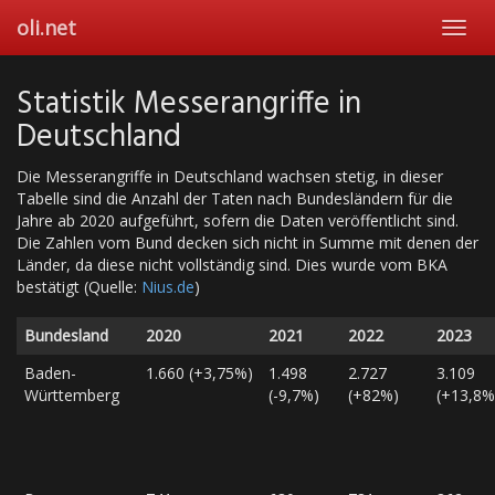
Skip
oli.net
Toggl
to
navig
main
content
Statistik Messerangriffe in
Deutschland
Die Messerangriffe in Deutschland wachsen stetig, in dieser
Tabelle sind die Anzahl der Taten nach Bundesländern für die
Jahre ab 2020 aufgeführt, sofern die Daten veröffentlicht sind.
Die Zahlen vom Bund decken sich nicht in Summe mit denen der
Länder, da diese nicht vollständig sind. Dies wurde vom BKA
bestätigt (Quelle:
Nius.de
)
Bundesland
2020
2021
2022
2023
Baden-
1.660 (+3,75%)
1.498
2.727
3.109
Württemberg
(-9,7%)
(+82%)
(+13,8%