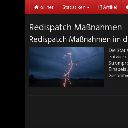
Skip
oli.net
Statistiken
Artikel
to
main
content
Redispatch Maßnahmen
Redispatch Maßnahmen im d
Die Stat
entwicke
Strompro
Einspeis
Gesamtv