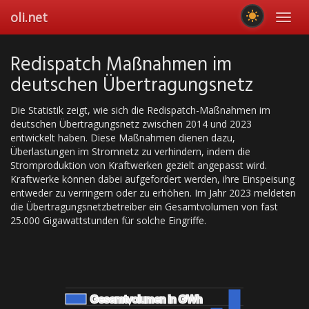
Skip
oli.net
Toggl
to
navig
main
content
Redispatch Maßnahmen im
deutschen Übertragungsnetz
Die Statistik zeigt, wie sich die Redispatch-Maßnahmen im
deutschen Übertragungsnetz zwischen 2014 und 2023
entwickelt haben. Diese Maßnahmen dienen dazu,
Überlastungen im Stromnetz zu verhindern, indem die
Stromproduktion von Kraftwerken gezielt angepasst wird.
Kraftwerke können dabei aufgefordert werden, ihre Einspeisung
entweder zu verringern oder zu erhöhen. Im Jahr 2023 meldeten
die Übertragungsnetzbetreiber ein Gesamtvolumen von fast
25.000 Gigawattstunden für solche Eingriffe.
Gesamtvolumen in GWh
Gesamtvolumen in GWh