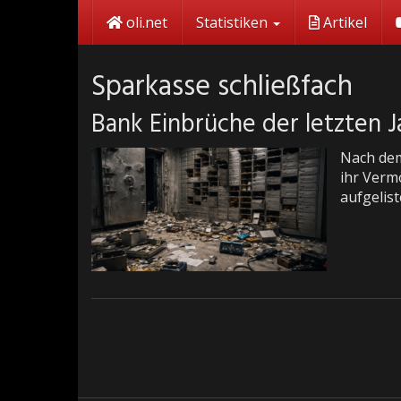
Skip
oli.net
Statistiken
Artikel
to
main
content
Sparkasse schließfach
Bank Einbrüche der letzten J
Nach dem
ihr Verm
aufgelist