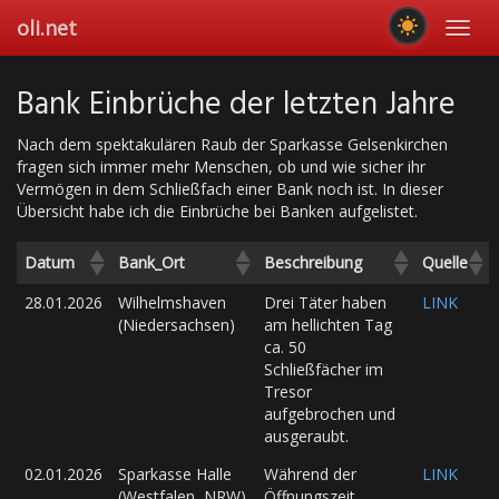
Skip
oli.net
Toggl
to
navig
main
content
Bank Einbrüche der letzten Jahre
Nach dem spektakulären Raub der Sparkasse Gelsenkirchen
fragen sich immer mehr Menschen, ob und wie sicher ihr
Vermögen in dem Schließfach einer Bank noch ist. In dieser
Übersicht habe ich die Einbrüche bei Banken aufgelistet.
Datum
Bank_Ort
Beschreibung
Quelle
28.01.2026
Wilhelmshaven
Drei Täter haben
LINK
(Niedersachsen)
am hellichten Tag
ca. 50
Schließfächer im
Tresor
aufgebrochen und
ausgeraubt.
02.01.2026
Sparkasse Halle
Während der
LINK
(Westfalen, NRW)
Öffnungszeit