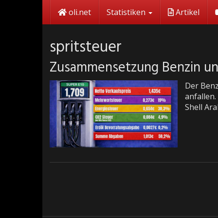
Skip
oli.net
Statistiken
Artikel
to
main
content
spritsteuer
Zusammensetzung Benzin und
Der Benz
anfallen
Shell Ar