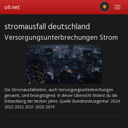
Skip
oli.net
Toggl
to
navig
main
content
stromausfall deutschland
Ver­sor­gungs­un­ter­bre­chun­gen Strom
Die Stromausfallzeiten, auch Versorgungsunterbrechungen
genannt, sind beängstigend. In dieser Übersicht findest du die
Entwicklung der letzten Jahre. Quelle Bundesnetzagentur: 2024
2023 2022 2021 2020 2019