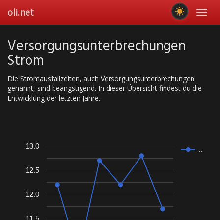
Skip
oli.net
Toggl
to
navig
main
content
Ver­sor­gungs­un­ter­bre­chun­gen
Strom
Die Stromausfallzeiten, auch Versorgungsunterbrechungen
genannt, sind beängstigend. In dieser Übersicht findest du die
Entwicklung der letzten Jahre.
13.0
..
12.5
12.0
11.5