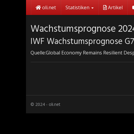
Skip
oli.net
Statistiken
Artikel
to
main
content
Wachstumsprognose 202
IWF Wachstumsprognose G7 
Quelle:Global Economy Remains Resilient Des
© 2024 - oli.net