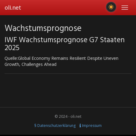
Skip
oli.net
Toggl
to
navig
main
content
Wachstumsprognose
IWF Wachstumsprognose G7 Staaten
2025
Quelle:Global Economy Remains Resilient Despite Uneven
Growth, Challenges Ahead
© 2024 - oli.net
§ Datenschutzerklärung
Impressum