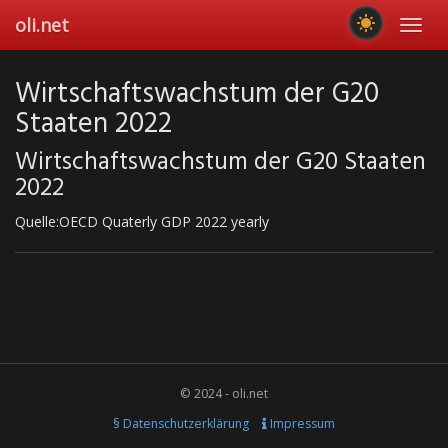
Skip
oli.net
Toggl
to
navig
main
content
Wirtschaftswachstum der G20
Staaten 2022
Wirtschaftswachstum der G20 Staaten
2022
Quelle:OECD Quaterly GDP 2022 yearly
© 2024 - oli.net
§ Datenschutzerklärung
Impressum