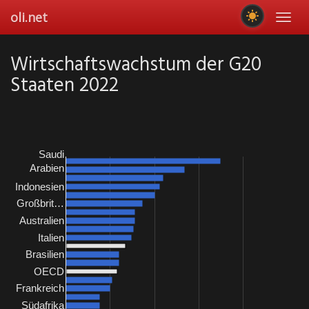
Skip
oli.net
Toggl
to
navig
main
content
Wirtschaftswachstum der G20
Staaten 2022
Saudi
Arabien
Indonesien
Großbrit…
Australien
Italien
Brasilien
OECD
Frankreich
Südafrika