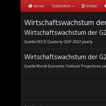
Skip
oli.net
Statistiken
Artikel
to
main
content
Wirtschaftswachstum der
Wirtschaftswachstum der G2
Quelle:OECD Quaterly GDP 2022 yearly
Wirtschaftswachstum der G2
Quelle:World Economic Outlook Projections J