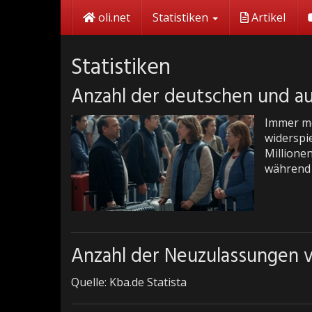
Skip
oli.net
Statistiken
Artikel
to
main
content
Statistiken
Anzahl der deutschen und a
Immer me
widerspi
Millione
während 
Anzahl der Neuzulassungen v
Quelle: Kba.de Statista