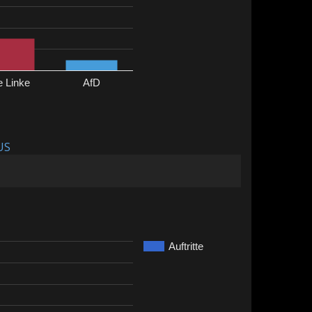
e Linke
AfD
US
Auftritte