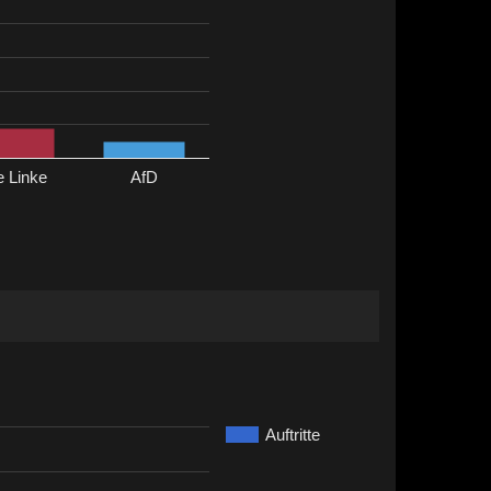
e Linke
AfD
Auftritte