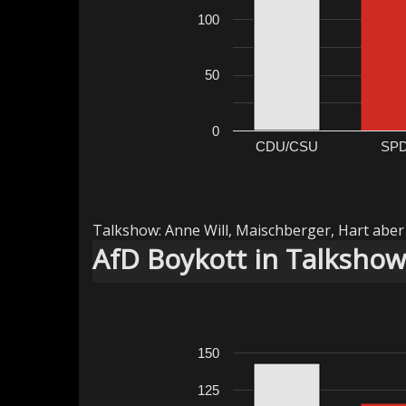
100
50
0
CDU/CSU
SP
Talkshow: Anne Will, Maischberger, Hart aber 
AfD Boykott in Talksho
150
125