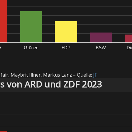
D
Grünen
FDP
BSW
Di
fair, Maybrit Illner, Markus Lanz – Quelle:
JF
ws von ARD und ZDF 2023