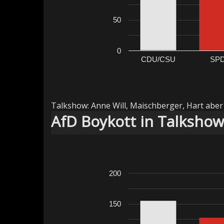
50
0
CDU/CSU
SP
Talkshow: Anne Will, Maischberger, Hart aber 
AfD Boykott in Talksho
200
150