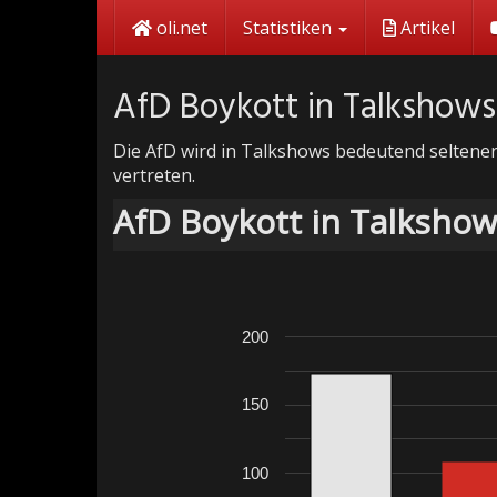
Skip
oli.net
Statistiken
Artikel
to
main
content
AfD Boykott in Talkshow
Die AfD wird in Talkshows bedeutend seltener
vertreten.
AfD Boykott in Talksho
200
150
100