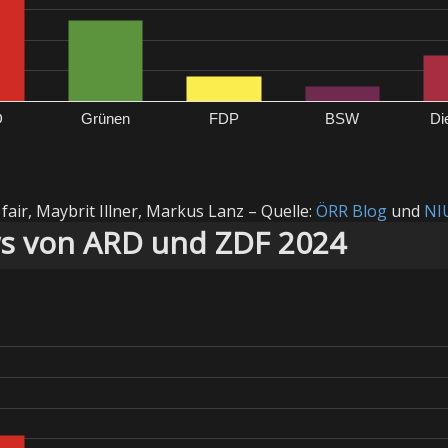
D
Grünen
FDP
BSW
Di
fair, Maybrit Illner, Markus Lanz – Quelle:
ÖRR Blog
und
NI
ws von ARD und ZDF 2024