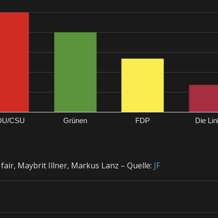
DU/CSU
Grünen
FDP
Die Li
fair, Maybrit Illner, Markus Lanz – Quelle:
JF