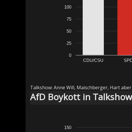
100
75
50
25
0
CDU/CSU
SP
Talkshow: Anne Will, Maischberger, Hart aber 
AfD Boykott in Talksho
150