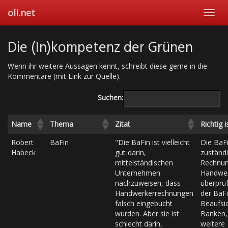
Skip
oli.net
Toggl
to
navig
main
content
Die (In)kompetenz der Grünen
Wenn ihr weitere Aussagen kennt, schreibt diese gerne in die
Kommentare (mit Link zur Quelle).
Suchen:
Name
Thema
Zitat
Richtig i
Robert
BaFin
"Die BaFin ist vielleicht
Die BaFi
Habeck
gut darin,
zuständi
mittelständischen
Rechnun
Unternehmen
Handwer
nachzuweisen, dass
überprü
Handwerkerrechnungen
der BaFi
falsch eingebucht
Beaufsi
wurden. Aber sie ist
Banken,
schlecht darin,
weitere