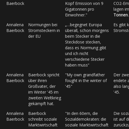
Baerbock
Kopf Emission von 9
CO2-Emi
Gigatonnen pro
lagen im
Einwohner."
Tonnen
.
Annalena
Normungen bei
„…begegnet Europa
Es gibt
Baerbock
Stromsteckern in
überall, schon morgens
Stromst
der EU
beim Stecker in die
Steckdose stecken,
dass es Normung gibt
und ich nicht
verschiedene Stecker
haben muss“
Annalena
Baerbock spricht
"My own grandfather
Der zwei
Baerbock
über ihren
fought in the winter of
endete 
Großvater, der
'45"
also la
im Winter '45 im
'45.
zweiten Weltkrieg
gekämpft hat.
Annalena
Baerbock
"In den 60ern, die
Die sozi
Baerbock
schreibt soziale
Sozialdemokraten: die
ist auf
Marktwirtschaft
soziale Marktwirtschaft
zurückz