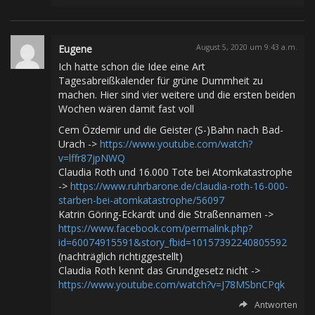
Eugene
August 5, 2020 um 9:43 a.m.
Ich hatte schon die Idee eine Art
Tagesabreißkalender für grüne Dummheit zu
machen. Hier sind vier weitere und die ersten beiden
Wochen wären damit fast voll
Cem Özdemir und die Geister (S-)Bahn nach Bad-
Urach ->
https://www.youtube.com/watch?
v=lffr87jpNWQ
Claudia Roth und 16.000 Tote bei Atomkatastrophe
->
https://www.ruhrbarone.de/claudia-roth-16-000-
starben-bei-atomkatastrophe/56097
Katrin Göring-Eckardt und die Straßennamen ->
https://www.facebook.com/permalink.php?
id=60074915591&story_fbid=10157392240805592
(nachträglich richtiggestellt)
Claudia Roth kennt das Grundgesetz nicht ->
https://www.youtube.com/watch?v=J78MSbnCPqk
Antworten