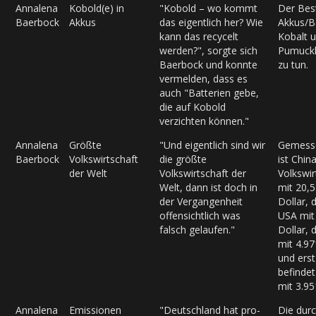
Annalena
Kobold(e) in
"Kobold – wo kommt
Der Best
Baerbock
Akkus
das eigentlich her? Wie
Akkus/Ba
kann das recycelt
Kobalt u
werden?", sorgte sich
Pumuckl
Baerbock und konnte
zu tun.
vermelden, dass es
auch "Batterien gebe,
die auf Kobold
verzichten können."
Annalena
Größte
"Und eigentlich sind wir
Gemesse
Baerbock
Volkswirtschaft
die größte
ist Chin
der Welt
Volkswirtschaft der
Volkswir
Welt, dann ist doch in
mit 20,
der Vergangenheit
Dollar, 
offensichtlich was
USA mit
falsch gelaufen."
Dollar, 
mit 4.97
und erst
befindet
mit 3.95
Annalena
Emissionen
"Deutschland hat pro-
Die durc