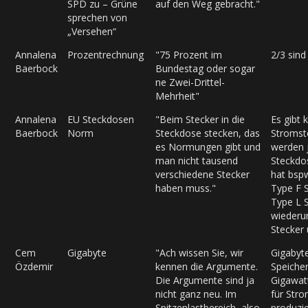
SPD zu – Grüne
auf den Weg gebracht."
sprechen von
„Versehen“
Annalena
Prozentrechnung
"75 Prozent im
2/3 sin
Baerbock
Bundestag oder sogar
ne Zwei-Drittel-
Mehrheit"
Annalena
EU Steckdosen
"Beim Stecker in die
Es gibt 
Baerbock
Norm
Steckdose stecken, das
Stromst
es Normungen gibt und
werden j
man nicht tausend
Steckdo
verschiedene Stecker
hat bsp
haben muss."
Type F S
Type L S
wiederu
Stecker 
Cem
Gigabyte
"Ach wissen Sie, wir
Gigabyte
Özdemir
kennen die Argumente.
Speicher
Die Argumente sind ja
Gigawat
nicht ganz neu. Im
für Stro
Spitzenlastbereich, also
produzie