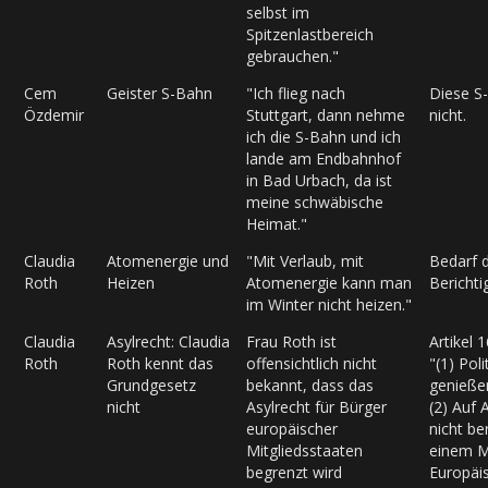
selbst im
Spitzenlastbereich
gebrauchen."
Cem
Geister S-Bahn
"Ich flieg nach
Diese S-
Özdemir
Stuttgart, dann nehme
nicht.
ich die S-Bahn und ich
lande am Endbahnhof
in Bad Urbach, da ist
meine schwäbische
Heimat."
Claudia
Atomenergie und
"Mit Verlaub, mit
Bedarf d
Roth
Heizen
Atomenergie kann man
Berichti
im Winter nicht heizen."
Claudia
Asylrecht: Claudia
Frau Roth ist
Artikel 
Roth
Roth kennt das
offensichtlich nicht
"(1) Poli
Grundgesetz
bekannt, dass das
genießen
nicht
Asylrecht für Bürger
(2) Auf 
europäischer
nicht be
Mitgliedsstaaten
einem Mi
begrenzt wird
Europäi