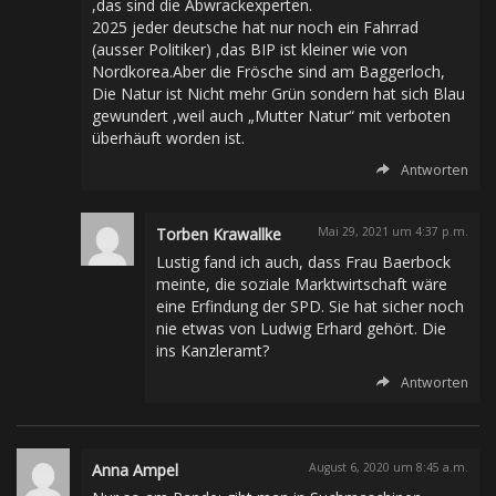
,das sind die Abwrackexperten.
2025 jeder deutsche hat nur noch ein Fahrrad
(ausser Politiker) ,das BIP ist kleiner wie von
Nordkorea.Aber die Frösche sind am Baggerloch,
Die Natur ist Nicht mehr Grün sondern hat sich Blau
gewundert ,weil auch „Mutter Natur“ mit verboten
überhäuft worden ist.
Antworten
Torben Krawallke
Mai 29, 2021 um 4:37 p.m.
Lustig fand ich auch, dass Frau Baerbock
meinte, die soziale Marktwirtschaft wäre
eine Erfindung der SPD. Sie hat sicher noch
nie etwas von Ludwig Erhard gehört. Die
ins Kanzleramt?
Antworten
Anna Ampel
August 6, 2020 um 8:45 a.m.