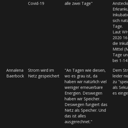
Covid-19
alle zwei Tage"
Ansteck
Erkrank
Inkubati
sich natü
Tage.
Laut W
2020 16
die Inku
Mittel (
Tage un
bei 1-1
Annalena
Strom wird im
"An Tagen wie diesen,
Dem Str
Baerbock
Netz gespeichert
wo es grau ist, da
leider n
haben wir natürlich viel
zu "spei
weniger erneuerbare
als Sek
Energien. Deswegen
es einge
haben wir Speicher.
Deswegen fungiert das
Netz als Speicher. Und
das ist alles
ausgerechnet."