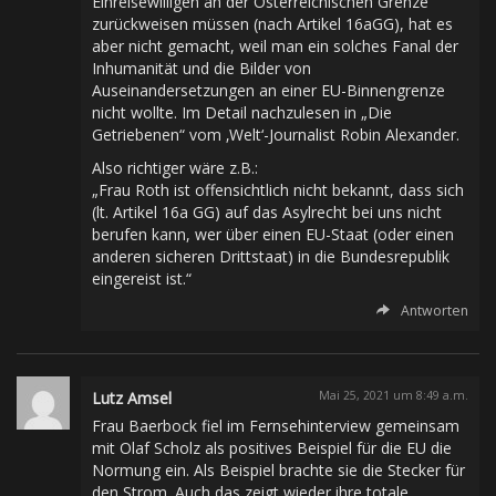
Einreisewilligen an der Österreichischen Grenze
zurückweisen müssen (nach Artikel 16aGG), hat es
aber nicht gemacht, weil man ein solches Fanal der
Inhumanität und die Bilder von
Auseinandersetzungen an einer EU-Binnengrenze
nicht wollte. Im Detail nachzulesen in „Die
Getriebenen“ vom ‚Welt‘-Journalist Robin Alexander.
Also richtiger wäre z.B.:
„Frau Roth ist offensichtlich nicht bekannt, dass sich
(lt. Artikel 16a GG) auf das Asylrecht bei uns nicht
berufen kann, wer über einen EU-Staat (oder einen
anderen sicheren Drittstaat) in die Bundesrepublik
eingereist ist.“
Antworten
Lutz Amsel
Mai 25, 2021 um 8:49 a.m.
Frau Baerbock fiel im Fernsehinterview gemeinsam
mit Olaf Scholz als positives Beispiel für die EU die
Normung ein. Als Beispiel brachte sie die Stecker für
den Strom. Auch das zeigt wieder ihre totale