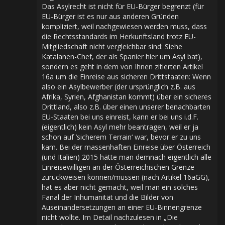
Das Asylrecht ist nicht für EU-Bürger begrenzt (für
EU-Bürger ist es nur aus anderen Gründen
kompliziert, weil nachgewiesen werden muss, dass
die Rechtsstandards im Herkunftsland trotz EU-
Mitgliedschaft nicht vergleichbar sind: Siehe
Katalanen-Chef, der als Spanier hier um Asyl bat),
sondern es geht in dem von Ihnen zitierten Artikel
16a um die Einreise aus sicheren Drittstaaten: Wenn
also ein Asylbewerber (der ursprünglich z.B. aus
Afrika, Syrien, Afghanistan kommt) über ein sicheres
Drittland, also z.B. über einen unserer benachbarten
EU-Staaten bei uns einreist, kann er bei uns i.d.F.
(eigentlich) kein Asyl mehr beantragen, weil er ja
schon auf ’sicherem Terrain‘ war, bevor er zu uns
kam. Bei der massenhaften Einreise über Österreich
(und Italien) 2015 hätte man demnach eigentlich alle
Einreisewilligen an der Österreichischen Grenze
zurückweisen können/müssen (nach Artikel 16aGG),
hat es aber nicht gemacht, weil man ein solches
Fanal der Inhumanität und die Bilder von
Auseinandersetzungen an einer EU-Binnengrenze
nicht wollte. Im Detail nachzulesen in „Die