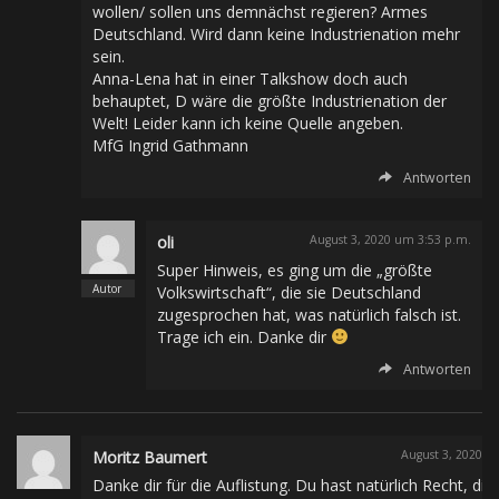
wollen/ sollen uns demnächst regieren? Armes
Deutschland. Wird dann keine Industrienation mehr
sein.
Anna-Lena hat in einer Talkshow doch auch
behauptet, D wäre die größte Industrienation der
Welt! Leider kann ich keine Quelle angeben.
MfG Ingrid Gathmann
Antworten
oli
August 3, 2020 um 3:53 p.m.
Super Hinweis, es ging um die „größte
Volkswirtschaft“, die sie Deutschland
zugesprochen hat, was natürlich falsch ist.
Trage ich ein. Danke dir
Antworten
Moritz Baumert
August 3, 2020 u
Danke dir für die Auflistung. Du hast natürlich Recht, die