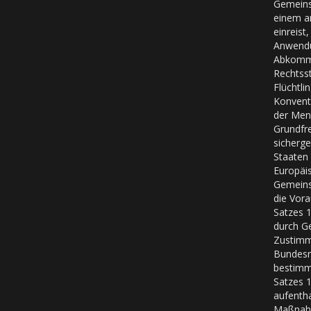
Gemeins
einem a
einreist
Anwend
Abkomme
Rechtsst
Flüchtli
Konvent
der Men
Grundfre
sicherges
Staaten
Europäi
Gemeins
die Vor
Satzes 1
durch Ge
Zustim
Bundesr
bestimmt
Satzes 
aufenth
Maßnah