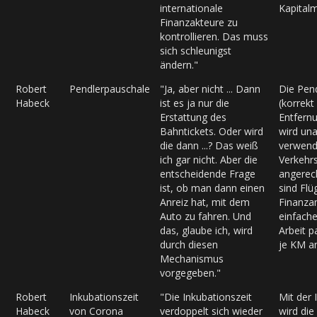
internationale
Kapitalm
Finanzakteure zu
kontrollieren. Das muss
sich schleunigst
ändern."
Robert
Pendlerpauschale
"Ja, aber nicht ... Dann
Die Pen
Habeck
ist es ja nur die
(korrekt 
Erstattung des
Entfern
Bahntickets. Oder wird
wird un
die dann ...? Das weiß
verwend
ich gar nicht. Aber die
Verkehrs
entscheidende Frage
angerec
ist, ob man dann einen
sind Flü
Anreiz hat, mit dem
Finanza
Auto zu fahren. Und
einfach
das, glaube ich, wird
Arbeit p
durch diesen
je KM a
Mechanismus
vorgegeben."
Robert
Inkubationszeit
"Die Inkubationszeit
Mit der 
Habeck
von Corona
verdoppelt sich wieder
wird die