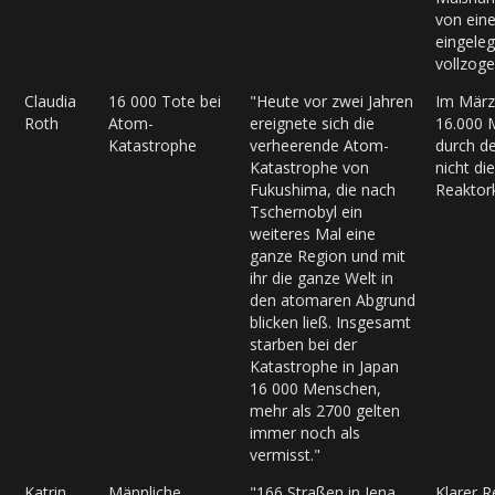
von ein
eingele
vollzog
Claudia
16 000 Tote bei
"Heute vor zwei Jahren
Im März
Roth
Atom-
ereignete sich die
16.000 
Katastrophe
verheerende Atom-
durch d
Katastrophe von
nicht di
Fukushima, die nach
Reaktor
Tschernobyl ein
weiteres Mal eine
ganze Region und mit
ihr die ganze Welt in
den atomaren Abgrund
blicken ließ. Insgesamt
starben bei der
Katastrophe in Japan
16 000 Menschen,
mehr als 2700 gelten
immer noch als
vermisst."
Katrin
Männliche
"166 Straßen in Jena
Klarer R