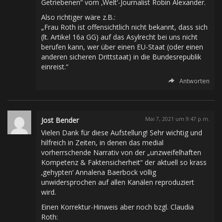
Getriebenen“ vom ‚Welt‘-Journalist Robin Alexander.
Also richtiger wäre z.B.:
„Frau Roth ist offensichtlich nicht bekannt, dass sich
(lt. Artikel 16a GG) auf das Asylrecht bei uns nicht
berufen kann, wer über einen EU-Staat (oder einen
anderen sicheren Drittstaat) in die Bundesrepublik
einreist.“
Antworten
Jost Bender
Mai 7, 2021 um 9:47 p.m.
Vielen Dank für diese Aufstellung! Sehr wichtig und
hilfreich in Zeiten, in denen das medial
vorherrschende Narrativ von der „unzweifelhaften
Kompetenz & Faktensicherheit“ der aktuell so krass
‚gehypten‘ Annalena Baerbock völlig
unwidersprochen auf allen Kanälen reproduziert
wird.
Einen Korrektur-Hinweis aber noch bzgl. Claudia
Roth: