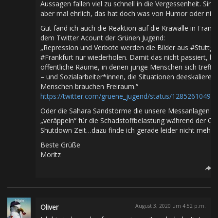
Aussagen fallen viel zu schnell in die Vergessenheit. Sind
aber mal ehrlich, das hat doch was von Humor oder nic
Gut fand ich auch die Reaktion auf die Krawalle in Frankf
dem Twitter Acount der Grünen Jugend:
„Repression und Verbote werden die Bilder aus #Stuttga
#Frankfurt nur wiederholen. Damit das nicht passiert, br
öffentliche Räume, in denen junge Menschen sich treff
– und Sozialarbeiter*innen, die Situationen deeskalieren
Menschen brauchen Freiraum.“
https://twitter.com/gruene_jugend/status/1285261049
Oder die Sahara Sandstörme die unsere Messanlagen
„veräppeln“ für die Schadstoffbelastung während der Co
Shutdown Zeit…dazu finde ich gerade leider nicht mehr d
Beste Grüße
Moritz
Oliver
August 3, 2020 um 4:52 p.m.