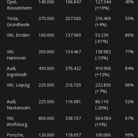
Opel,
140.000
106.847
127.344
49%
Rüsselsheim
(+19%)
Tesla,
375.000
207.500
216.409
55%
Gründheide
(+4%)
VW, Emden
160.000
137.969
53.239
86%
(-61%)
VW,
200.000
154.467
138.982
77%
Hannover
(-10%)
Audi,
450.000
376.422
419.906
84%
Ingolstadt
(+12%)
VW, Leipzig
225.000
216.729
232.856
96%
(+7%)
Audi,
225.000
116.081
86.116
52%
Neckarsulm
(-26%)
VW,
800.000
538.107
564.584
67%
Wolfsburg
(+5%)
Porsche,
120.000
118.657
100.066
99%