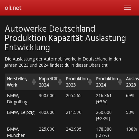
Skip
oli.net
Toggl
to
navig
main
content
Autowerke Deutschland
Produktion Kapazität Auslastung
Entwicklung
Die Auslastung der Automobilwerke in Deutschland in den
Jahren 2023 und 2024 findest du in dieser Übersicht.
Hersteller,
Kapazität
Produktion
Produktion
Ausla
Werk
2024
2023
2024
2023
BMW,
300.000
205.565
216.361
69%
Dingolfing
(+5%)
BMW, Leipzig
400.000
211.570
260.600
53%
(+23%)
BMW,
225.000
242.995
178.380
108%
München
(-27%)