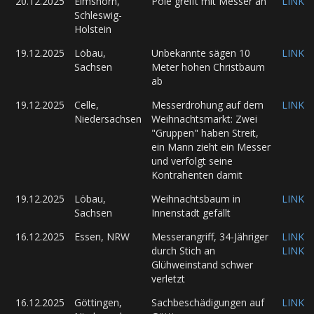
20.12.2025
Elmshorn,
Pole greift mit Messer an
LINK
Schleswig-
Holstein
19.12.2025
Löbau,
Unbekannte sägen 10
LINK
Sachsen
Meter hohen Christbaum
ab
19.12.2025
Celle,
Messerdrohung auf dem
LINK
Niedersachsen
Weihnachtsmarkt: Zwei
"Gruppen" haben Streit,
ein Mann zieht ein Messer
und verfolgt seine
Kontrahenten damit
19.12.2025
Löbau,
Weihnachtsbaum in
LINK
Sachsen
Innenstadt gefällt
16.12.2025
Essen, NRW
Messerangriff, 34-Jähriger
LINK
durch Stich an
LINK
Glühweinstand schwer
verletzt
16.12.2025
Göttingen,
Sachbeschädigungen auf
LINK