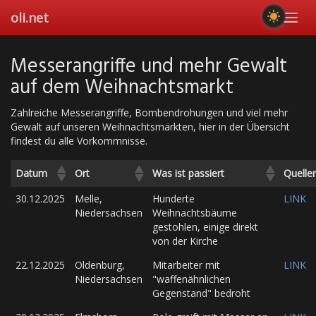
Skip
oli.net
Toggl
to
navig
main
content
Messerangriffe und mehr Gewalt
auf dem Weihnachtsmarkt
Zahlreiche Messerangriffe, Bombendrohungen und viel mehr
Gewalt auf unseren Weihnachtsmärkten, hier in der Übersicht
findest du alle Vorkommnisse.
Datum
Ort
Was ist passiert
Quelle
30.12.2025
Melle,
Hunderte
LINK
Niedersachsen
Weihnachtsbäume
gestohlen, einige direkt
von der Kirche
22.12.2025
Oldenburg,
Mitarbeiter mit
LINK
Niedersachsen
"waffenähnlichen
Gegenstand" bedroht