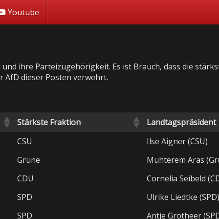
Youtube
nd ihre Parteizugehörigkeit. Es ist Brauch, dass die stärkst
r AfD dieser Posten verwehrt.
Stärkste Fraktion
Landtagspräsident
CSU
Ilse Aigner (CSU)
Grüne
Muhterem Aras (Gr
CDU
Cornelia Seibeld (C
SPD
Ulrike Liedtke (SPD
SPD
Antje Grotheer (SP