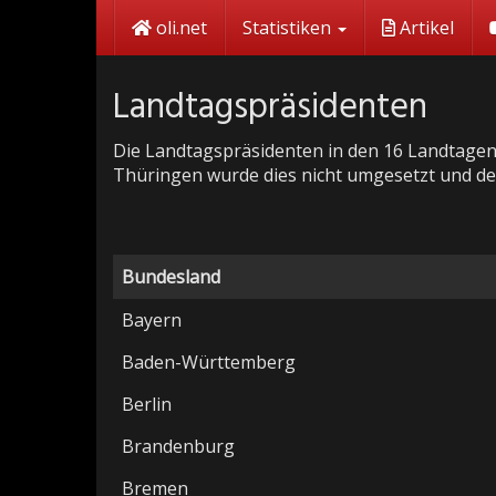
Skip
oli.net
Statistiken
Artikel
to
main
content
Landtagspräsidenten
Die Landtagspräsidenten in den 16 Landtagen u
Thüringen wurde dies nicht umgesetzt und de
Bundesland
Bayern
Baden-Württemberg
Berlin
Brandenburg
Bremen